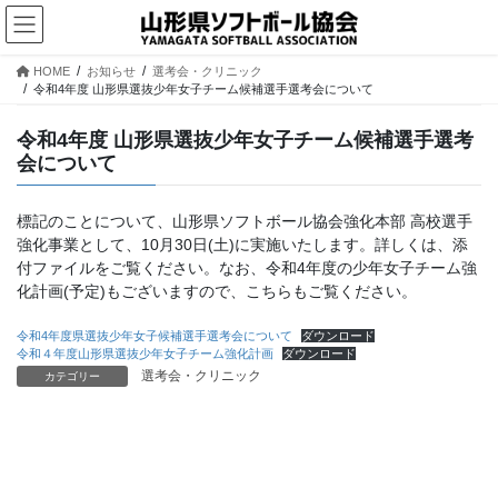
コ
ナ
ン
ビ
テ
ゲ
HOME
お知らせ
選考会・クリニック
ン
ー
令和4年度 山形県選抜少年女子チーム候補選手選考会について
ツ
シ
へ
ョ
令和4年度 山形県選抜少年女子チーム候補選手選考
ス
ン
会について
キ
に
ッ
移
プ
動
標記のことについて、山形県ソフトボール協会強化本部 高校選手
強化事業として、10月30日(土)に実施いたします。詳しくは、添
付ファイルをご覧ください。なお、令和4年度の少年女子チーム強
化計画(予定)もございますので、こちらもご覧ください。
令和4年度県選抜少年女子候補選手選考会について
ダウンロード
令和４年度山形県選抜少年女子チーム強化計画
ダウンロード
選考会・クリニック
カテゴリー