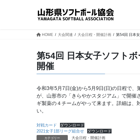
コ
ナ
ン
ビ
テ
ゲ
ン
ー
ツ
シ
HOME
大会関連
大会日程・開催計画
第54回 日本
へ
ョ
ス
ン
第54回 日本女子ソフトボ
キ
に
ッ
移
開催
プ
動
令和3年5月7日(金)から5月9日(日)の日程
が、山形市の「きらやかスタジアム」で開催
ギ製薬の４チームがやって来ます。詳細は、対
い。
対戦カード
ダウンロード
2021女子1部リーグ組合せ
ダウンロード
大会日程・開催計画
カテゴリー