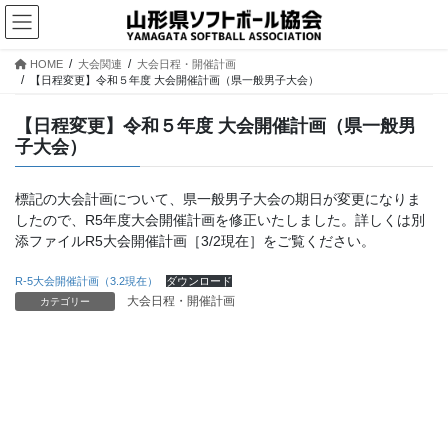
コ
ナ
ン
ビ
テ
ゲ
HOME
大会関連
大会日程・開催計画
ン
ー
【日程変更】令和５年度 大会開催計画（県一般男子大会）
ツ
シ
へ
ョ
【日程変更】令和５年度 大会開催計画（県一般男
ス
ン
子大会）
キ
に
ッ
移
プ
動
標記の大会計画について、県一般男子大会の期日が変更になりま
したので、R5年度大会開催計画を修正いたしました。詳しくは別
添ファイルR5大会開催計画［3/2現在］をご覧ください。
R-5大会開催計画（3.2現在）
ダウンロード
大会日程・開催計画
カテゴリー