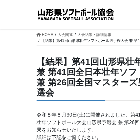
コ
ナ
ン
ビ
テ
ゲ
ン
ー
ツ
シ
HOME
大会関連
大会結果・詳細情報
へ
ョ
【結果】第41回山形県壮年ソフトボール選手権大会 兼 第
ス
ン
キ
に
【結果】第41回山形県壮
ッ
移
兼 第41回全日本壮年ソ
プ
動
兼 第26回全国マスター
選会
令和８年５月30日(土)に開催されました、第4
壮年ソフトボール大会山形県予選会 兼 第2
果をお知らせいたします。
詳細は下記をご覧ください。