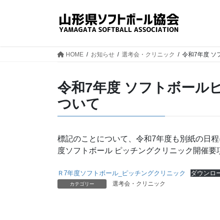
コ
ナ
ン
ビ
テ
ゲ
ン
ー
ツ
シ
HOME
お知らせ
選考会・クリニック
令和7年度 
へ
ョ
ス
ン
令和7年度 ソフトボール
キ
に
ッ
移
ついて
プ
動
標記のことについて、令和7年度も別紙の日程
度ソフトボール ピッチングクリニック開催要
Ｒ7年度ソフトボール_ピッチングクリニック
ダウンロ
選考会・クリニック
カテゴリー