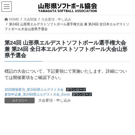
コ
ナ
ン
ビ
テ
ゲ
HOME
大会関連
大会要項・申し込み
ン
ー
第24回 山形県エルデストソフトボール選手権大会 兼 第24回 全日本エルデストソ
ツ
シ
フトボール大会山形県予選会
へ
ョ
ス
ン
第24回 山形県エルデストソフトボール選手権大会
キ
に
兼 第24回 全日本エルデストソフトボール大会山形
ッ
移
県予選会
プ
動
標記の大会について、下記要領にて実施いたします。詳細につい
ては開催要項をご確認下さい。
2025開催要項_第24回県エルデスト大会
ダウンロード
参加申込書_第24回県エルデスト大会_Excel
ダウンロード
大会要項・申し込み
カテゴリー