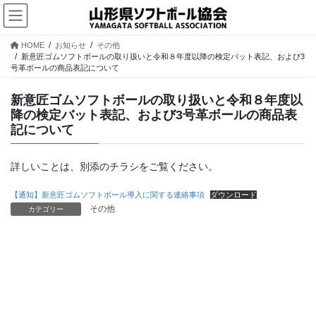
コ
ナ
ン
ビ
テ
ゲ
HOME
お知らせ
その他
ン
ー
新意匠ゴムソフトボールの取り扱いと令和８年度以降の検定バット表記、および3
ツ
シ
号革ボールの商品表記について
へ
ョ
ス
ン
新意匠ゴムソフトボールの取り扱いと令和８年度以
キ
に
降の検定バット表記、および3号革ボールの商品表
ッ
移
記について
プ
動
詳しいことは、別添のチラシをご覧ください。
【通知】新意匠ゴムソフトボール導入に関する連絡事項
ダウンロード
その他
カテゴリー