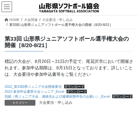
コ
ナ
ン
ビ
テ
ゲ
HOME
大会関連
大会要項・申し込み
ン
ー
第33回 山形県ジュニアソフトボール選手権大会の開催［8/20-8/21］
ツ
シ
へ
ョ
第33回 山形県ジュニアソフトボール選手権大会の
ス
ン
開催［8/20-8/21］
キ
に
ッ
移
プ
動
標記の大会が、8月20日～21日の予定で、尾花沢市において開催さ
れます。参加申込期限は、8月15日となっております。詳しいこと
は、大会要項や参加申込書等をご覧ください
2022_第33回県ジュニア大会開催要項
ダウンロード
2022-参加申込書県大会ジュニア_Excel
ダウンロード
別紙（県ジュニア大会 連絡先および健康状態申告のお願い）_Excel
ダウンロード
大会要項・申し込み
カテゴリー