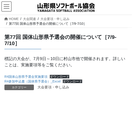
コ
ナ
ン
ビ
テ
ゲ
HOME
大会関連
大会要項・申し込み
ン
ー
第77回 国体山形県予選会の開催について［7/9-7/10］
ツ
シ
へ
ョ
第77回 国体山形県予選会の開催について［7/9-
ス
ン
7/10］
キ
に
ッ
移
プ
動
標記の大会が、7月9日～10日に村山市他で開催されます。詳しい
ことは、実施要項等をご覧ください。
R4国体山形県予選会実施要項
ダウンロード
R4参加申込書（国体県予選会）_Excel
ダウンロード
大会要項・申し込み
カテゴリー