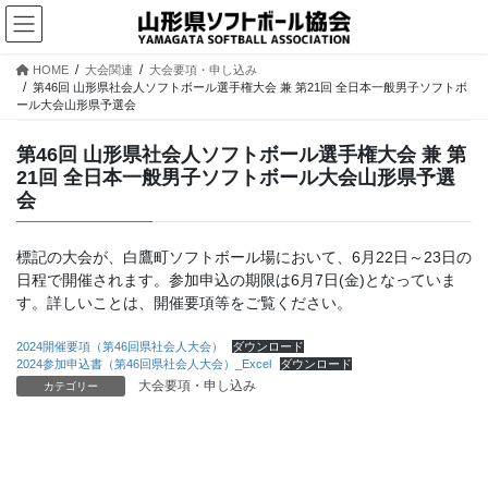
コ
ナ
ン
ビ
テ
ゲ
HOME
大会関連
大会要項・申し込み
ン
ー
第46回 山形県社会人ソフトボール選手権大会 兼 第21回 全日本一般男子ソフトボ
ツ
シ
ール大会山形県予選会
へ
ョ
ス
ン
第46回 山形県社会人ソフトボール選手権大会 兼 第
キ
に
21回 全日本一般男子ソフトボール大会山形県予選
ッ
移
会
プ
動
標記の大会が、白鷹町ソフトボール場において、6月22日～23日の
日程で開催されます。参加申込の期限は6月7日(金)となっていま
す。詳しいことは、開催要項等をご覧ください。
2024開催要項（第46回県社会人大会）
ダウンロード
2024参加申込書（第46回県社会人大会）_Excel
ダウンロード
大会要項・申し込み
カテゴリー