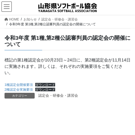
コ
ナ
ン
ビ
テ
ゲ
HOME
お知らせ
認定会・研修会・講習会
ン
ー
令和3年度 第1種,第2種公認審判員の認定会の開催について
ツ
シ
へ
ョ
令和3年度 第1種,第2種公認審判員の認定会の開催に
ス
ン
ついて
キ
に
ッ
移
プ
動
標記の第1種認定会が10月23日～24日に、第2種認定会が11月14日
に実施されます。詳しくは、それぞれの実施要項をご覧くださ
い。
1種認定会開催要項
ダウンロード
2種認定会実施要項
ダウンロード
認定会・研修会・講習会
カテゴリー