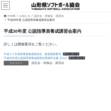
コ
ナ
ン
ビ
テ
ゲ
HOME
お知らせ
認定会・研修会・講習会
ン
ー
平成30年度 公認指導員養成講習会案内
ツ
シ
へ
ョ
平成30年度 公認指導員養成講習会案内
ス
ン
キ
に
ッ
移
詳しくは開催要項をご覧ください。
プ
動
平成３０年度指導者養成講習会・新規開催要項
ダウンロード
平成30年度公認指導員養成講習会受講申込書_Excel
ダウンロード
認定会・研修会・講習会
カテゴリー